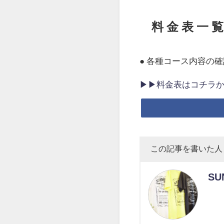
料 金 表 一 覧
● 各種コース内容の
▶︎▶︎料金表はコチラか
この記事を書いた人
SU