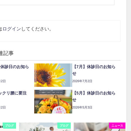
は
ログイン
してください。
連記事
】休診日のお知ら
【7月】休診日のお知ら
せ
月2日
2026年7月2日
ックリ腰に要注
【5月】休診日のお知ら
せ
月2日
2026年5月3日
ブログ
ブログ
ニュース