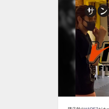
隣店舗の
HAREZ
がオ